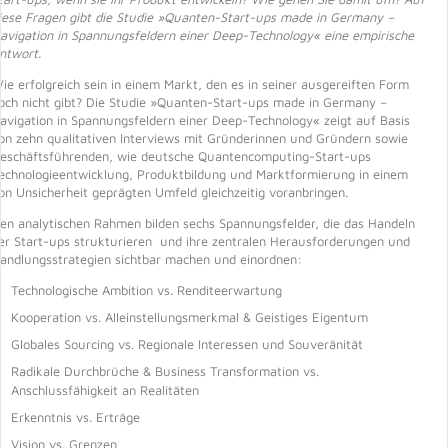
iese Fragen gibt die Studie »Quanten-Start-ups made in Germany –
avigation in Spannungsfeldern einer Deep-Technology« eine empirische
ntwort.
​​​​​Wie erfolgreich sein in einem Markt, den es in seiner ausgereiften Form
och nicht gibt? Die Studie »Quanten-Start-ups made in Germany –
avigation in Spannungsfeldern einer Deep-Technology« zeigt auf Basis
on zehn qualitativen Interviews mit Gründerinnen und Gründern sowie
eschäftsführenden, wie deutsche Quantencomputing-Start-ups
echnologieentwicklung, Produktbildung und Marktformierung in einem
on Unsicherheit geprägten Umfeld gleichzeitig voranbringen.
Den analytischen Rahmen bilden sechs Spannungsfelder, die das Handeln
er Start-ups strukturieren und ihre zentralen Herausforderungen und
andlungsstrategien sichtbar machen und einordnen:
​​Technologische Ambition vs. Renditeerwartung
​Kooperation vs. Alleinstellungsmerkmal & Geistiges Eigentum
​Globales Sourcing vs. Regionale Interessen und Souveränität
​Radikale Durchbrüche & Business Transformation vs.
Anschlussfähigkeit an Realitäten
​Erkenntnis vs. Erträge
​Vision vs. Grenzen