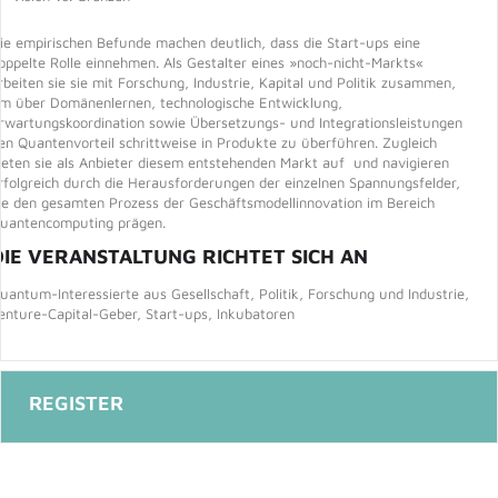
Die empirischen Befunde machen deutlich, dass die Start-ups eine
oppelte Rolle einnehmen. Als Gestalter eines »noch-nicht-Markts«
rbeiten sie sie mit Forschung, Industrie, Kapital und Politik zusammen,
m über Domänenlernen, technologische Entwicklung,
rwartungskoordination sowie Übersetzungs- und Integrationsleistungen
en Quantenvorteil schrittweise in Produkte zu überführen. Zugleich
reten sie als Anbieter diesem entstehenden Markt auf und navigieren
rfolgreich durch die Herausforderungen der einzelnen Spannungsfelder,
ie den gesamten Prozess der Geschäftsmodellinnovation im Bereich
uantencomputing prägen. ​​​
DIE VERANSTALTUNG RICHTET SICH AN
uantum-Interessierte aus Gesellschaft, Politik, Forschung und Industrie,
enture-Capital-Geber, Start-ups, Inkubatoren​