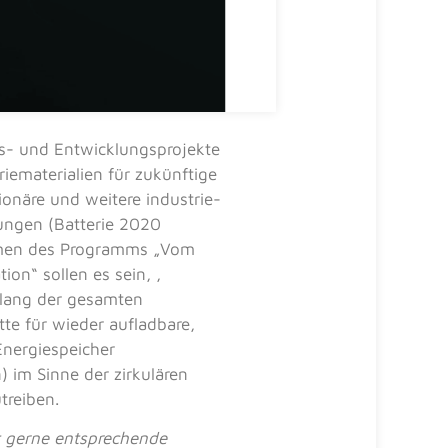
gs- und Entwicklungsprojekte
ematerialien für zukünftige
ionäre und weitere industrie­
ngen (Batterie 2020
hmen des Programms „Vom
tion“ sollen es sein, ,
lang der gesamten
te für wieder aufladbare,
Energiespeicher
) im Sinne der zirkulären
treiben.
t gerne entsprechende