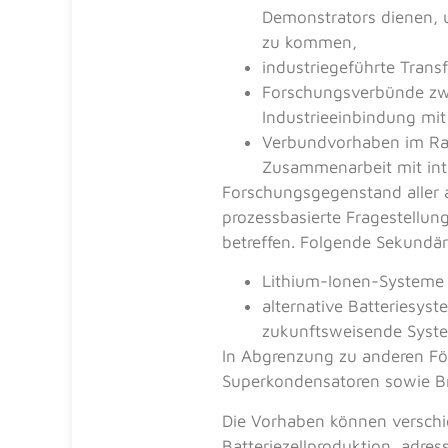
Demonstrators dienen, 
zu kommen,
industriegeführte Trans
Forschungsverbünde zwi
Industrieeinbindung mit
Verbundvorhaben im Ra
Zusammenarbeit mit int
Forschungsgegenstand aller 
prozessbasierte Fragestell
betreffen. Folgende Sekundär
Lithium-Ionen-Systeme m
alternative Batteriesyst
zukunftsweisende Syst
In Abgrenzung zu anderen F
Superkondensatoren sowie Bre
Die Vorhaben können verschi
Batteriezellproduktion, adre