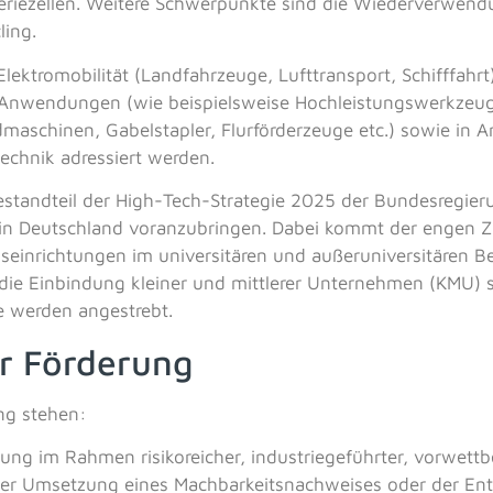
teriezellen. Weitere Schwerpunkte sind die Wiederverwend
ling.
ktromobilität (Landfahrzeuge, Lufttransport, Schifffahrt)
n Anwendungen (wie beispielsweise Hochleistungswerkzeuge
maschinen, Gabelstapler, Flurförderzeuge etc.) sowie in A
echnik adressiert werden.
standteil der High-Tech-Strategie 2025 der Bundesregieru
 in Deutschland voranzubringen. Dabei kommt der engen
inrichtungen im universitären und außeruniversitären Be
die Einbindung kleiner und mittlerer Unternehmen (KMU) 
e werden angestrebt.
r Förderung
ng stehen:
ng im Rahmen risikoreicher, industriegeführter, vorwett
er Umsetzung eines Machbarkeitsnachweises oder der Ent