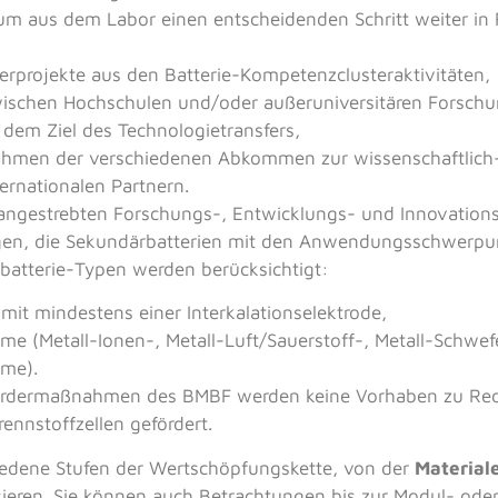
um aus dem Labor einen entscheidenden Schritt weiter i
ferprojekte aus den Batterie-Kompetenzclusteraktivitäten,
schen Hochschulen und/oder außeruniversitären Forschu
 dem Ziel des Technologietransfers,
hmen der verschiedenen Abkommen zur wissenschaftlich
ernationalen Partnern.
angestrebten Forschungs-, Entwicklungs- und Innovations
ungen, die Sekundärbatterien mit den Anwendungsschwer
batterie-Typen werden berücksichtigt:
it mindestens einer Interkalationselektrode,
eme (Metall-Ionen-, Metall-Luft/Sauerstoff-, Metall-Schwe
eme).
ördermaßnahmen des BMBF werden keine Vorhaben zu Red
nnstoffzellen gefördert.
edene Stufen der Wertschöpfungskette, von der
Material
ssieren. Sie können auch Betrachtungen bis zur Modul- od