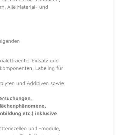
n. Alle Material- und
folgenden
aleffizienter Einsatz und
llkomponenten, Labeling für
rolyten und Additiven sowie
tersuchungen,
zflächenphänomene,
ildung etc.) inklusive
atteriezellen und -module,