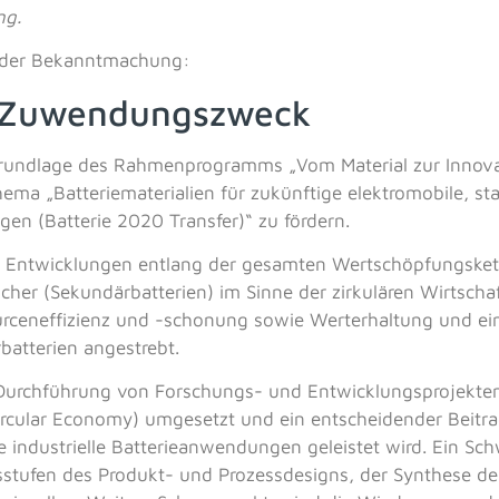
ng.
 der Bekanntmachung:
d Zuwendungszweck
Grundlage des Rahmenprogramms „Vom Material zur Innov
ma „Batteriematerialien für zukünftige elektromobile, sta
gen (Batterie 2020 Transfer)“ zu fördern.
 es, Entwicklungen entlang der gesamten Wertschöpfungsket
cher (Sekundärbatterien) im Sinne der zirkulären Wirtschaf
ceneffizienz und -schonung sowie Werterhaltung und ein
atterien angestrebt.
 Durchführung von Forschungs- und Entwicklungsprojekten,
Circular Economy) umgesetzt und ein entscheidender Beitra
e industrielle Batterieanwendungen geleistet wird. Ein Sch
stufen des Produkt- und Prozessdesigns, der Synthese de