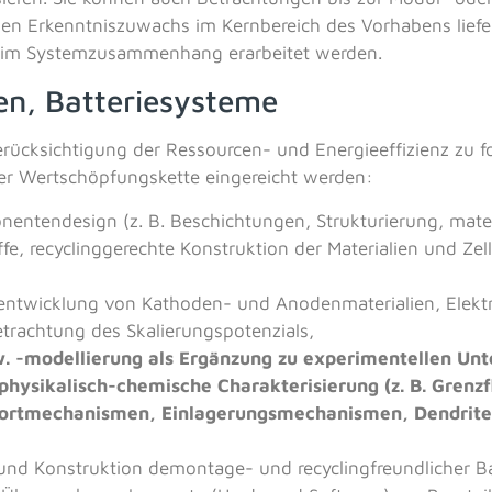
hen Erkenntniszuwachs im Kernbereich des Vorhabens liefer
n im Systemzusammenhang erarbeitet werden.
ien, Batteriesysteme
rücksichtigung der Ressourcen- und Energieeffizienz zu 
r Wertschöpfungskette eingereicht werden:
nentendesign (z. B. Beschichtungen, Strukturierung, materi
ffe, recyclinggerechte Konstruktion der Materialien und Ze
,
-entwicklung von Kathoden- und Anodenmaterialien, Elekt
etrachtung des Skalierungspotenzials,
w. -modellierung als Ergänzung zu experimentellen Un
 physikalisch-chemische Charakterisierung (z. B. Gren
ortmechanismen, Einlagerungsmechanismen, Dendritenb
,
n und Konstruktion demontage- und recyclingfreundlicher B