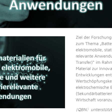
Ziel der Forschun
zum Thema „Batteri
elektromobile, stat
relevante Anwendu
Transfer)“ im Ra
Material zur Innova
Entwicklungen ent
Wertschöpfungsket
elektrochemische 
(Sekundärbatterien
Wirtschaft voranzu
|QBN
〉
unterstütz