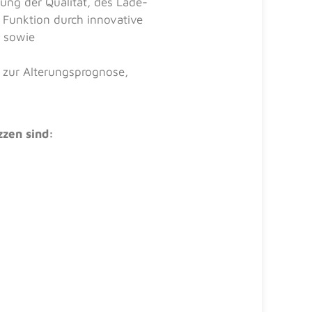
ng der Qualität, des Lade­
 Funktion durch innovative
) sowie
e zur Alterungsprognose,
zzen sind: