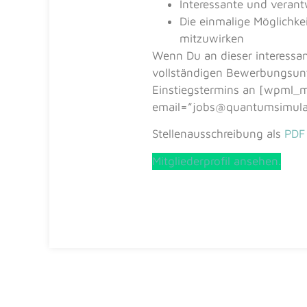
Interessante und veran
Die einmalige Möglichke
mitzuwirken
Wenn Du an dieser interessan
vollständigen Bewerbungsunt
Einstiegstermins an [wpml_m
email=”jobs@quantumsimulat
Stellenausschreibung als
PDF
Mitgliederprofil ansehen.